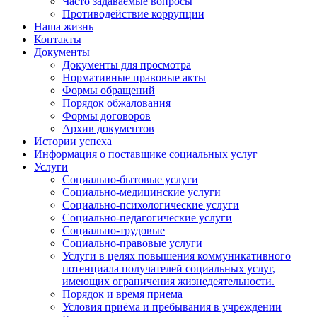
Часто задаваемые вопросы
Противодействие коррупции
Наша жизнь
Контакты
Документы
Документы для просмотра
Нормативные правовые акты
Формы обращений
Порядок обжалования
Формы договоров
Архив документов
Истории успеха
Информация о поставщике социальных услуг
Услуги
Социально-бытовые услуги
Социально-медицинские услуги
Социально-психологические услуги
Социально-педагогические услуги
Социально-трудовые
Социально-правовые услуги
Услуги в целях повышения коммуникативного
потенциала получателей социальных услуг,
имеющих ограничения жизнедеятельности.
Порядок и время приема
Условия приёма и пребывания в учреждении