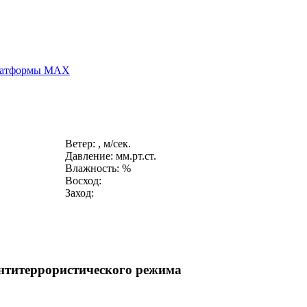
платформы MAX
Ветер: , м/сек.
Давление: мм.рт.ст.
Влажность: %
Восход:
Заход:
антитеррористического режима