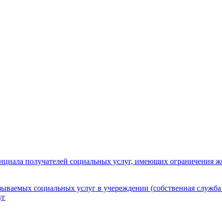
нциала получателей социальных услуг, имеющих ограничения ж
зываемых социальных услуг в учереждении (собственная служба
уг