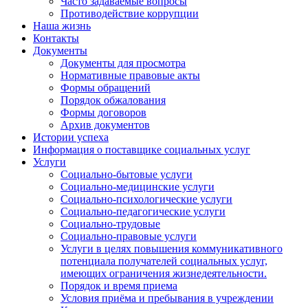
Часто задаваемые вопросы
Противодействие коррупции
Наша жизнь
Контакты
Документы
Документы для просмотра
Нормативные правовые акты
Формы обращений
Порядок обжалования
Формы договоров
Архив документов
Истории успеха
Информация о поставщике социальных услуг
Услуги
Социально-бытовые услуги
Социально-медицинские услуги
Социально-психологические услуги
Социально-педагогические услуги
Социально-трудовые
Социально-правовые услуги
Услуги в целях повышения коммуникативного
потенциала получателей социальных услуг,
имеющих ограничения жизнедеятельности.
Порядок и время приема
Условия приёма и пребывания в учреждении