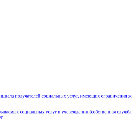
нциала получателей социальных услуг, имеющих ограничения ж
зываемых социальных услуг в учереждении (собственная служба
уг