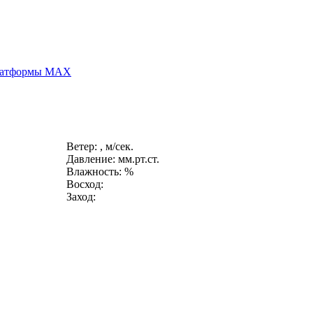
платформы MAX
Ветер: , м/сек.
Давление: мм.рт.ст.
Влажность: %
Восход:
Заход: