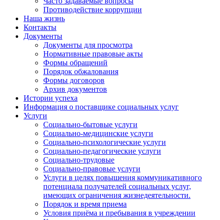
Часто задаваемые вопросы
Противодействие коррупции
Наша жизнь
Контакты
Документы
Документы для просмотра
Нормативные правовые акты
Формы обращений
Порядок обжалования
Формы договоров
Архив документов
Истории успеха
Информация о поставщике социальных услуг
Услуги
Социально-бытовые услуги
Социально-медицинские услуги
Социально-психологические услуги
Социально-педагогические услуги
Социально-трудовые
Социально-правовые услуги
Услуги в целях повышения коммуникативного
потенциала получателей социальных услуг,
имеющих ограничения жизнедеятельности.
Порядок и время приема
Условия приёма и пребывания в учреждении