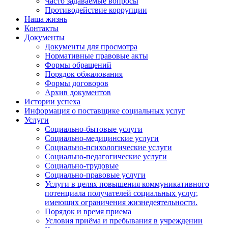
Часто задаваемые вопросы
Противодействие коррупции
Наша жизнь
Контакты
Документы
Документы для просмотра
Нормативные правовые акты
Формы обращений
Порядок обжалования
Формы договоров
Архив документов
Истории успеха
Информация о поставщике социальных услуг
Услуги
Социально-бытовые услуги
Социально-медицинские услуги
Социально-психологические услуги
Социально-педагогические услуги
Социально-трудовые
Социально-правовые услуги
Услуги в целях повышения коммуникативного
потенциала получателей социальных услуг,
имеющих ограничения жизнедеятельности.
Порядок и время приема
Условия приёма и пребывания в учреждении