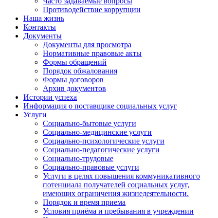
Часто задаваемые вопросы
Противодействие коррупции
Наша жизнь
Контакты
Документы
Документы для просмотра
Нормативные правовые акты
Формы обращений
Порядок обжалования
Формы договоров
Архив документов
Истории успеха
Информация о поставщике социальных услуг
Услуги
Социально-бытовые услуги
Социально-медицинские услуги
Социально-психологические услуги
Социально-педагогические услуги
Социально-трудовые
Социально-правовые услуги
Услуги в целях повышения коммуникативного
потенциала получателей социальных услуг,
имеющих ограничения жизнедеятельности.
Порядок и время приема
Условия приёма и пребывания в учреждении