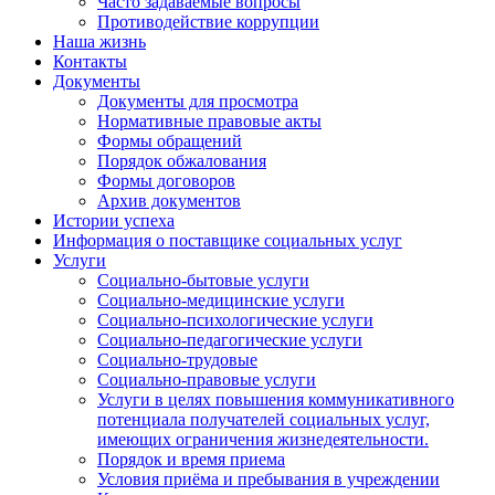
Часто задаваемые вопросы
Противодействие коррупции
Наша жизнь
Контакты
Документы
Документы для просмотра
Нормативные правовые акты
Формы обращений
Порядок обжалования
Формы договоров
Архив документов
Истории успеха
Информация о поставщике социальных услуг
Услуги
Социально-бытовые услуги
Социально-медицинские услуги
Социально-психологические услуги
Социально-педагогические услуги
Социально-трудовые
Социально-правовые услуги
Услуги в целях повышения коммуникативного
потенциала получателей социальных услуг,
имеющих ограничения жизнедеятельности.
Порядок и время приема
Условия приёма и пребывания в учреждении