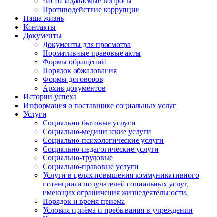
Часто задаваемые вопросы
Противодействие коррупции
Наша жизнь
Контакты
Документы
Документы для просмотра
Нормативные правовые акты
Формы обращений
Порядок обжалования
Формы договоров
Архив документов
Истории успеха
Информация о поставщике социальных услуг
Услуги
Социально-бытовые услуги
Социально-медицинские услуги
Социально-психологические услуги
Социально-педагогические услуги
Социально-трудовые
Социально-правовые услуги
Услуги в целях повышения коммуникативного
потенциала получателей социальных услуг,
имеющих ограничения жизнедеятельности.
Порядок и время приема
Условия приёма и пребывания в учреждении