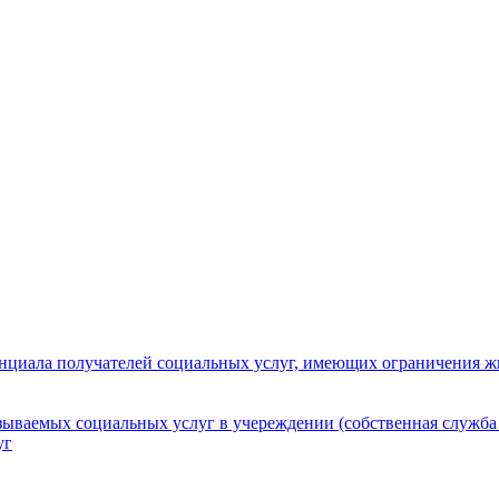
нциала получателей социальных услуг, имеющих ограничения ж
зываемых социальных услуг в учереждении (собственная служба
уг