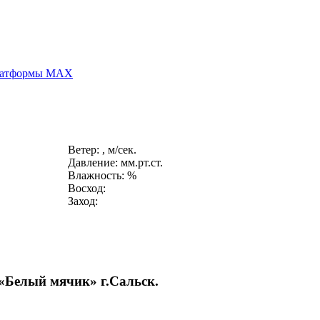
платформы MAX
Ветер: , м/сек.
Давление: мм.рт.ст.
Влажность: %
Восход:
Заход:
 «Белый мячик» г.Сальск.