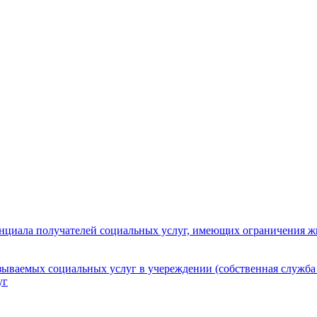
нциала получателей социальных услуг, имеющих ограничения ж
зываемых социальных услуг в учереждении (собственная служба
уг