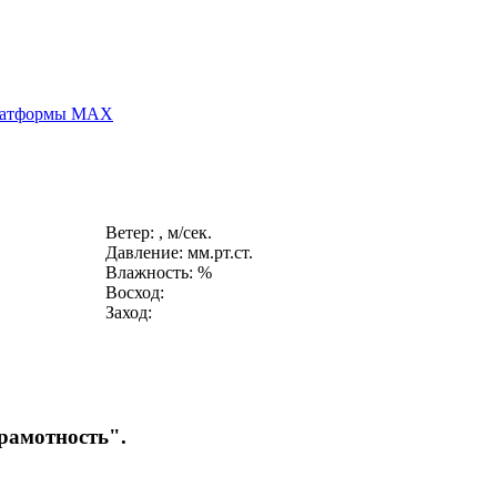
платформы MAX
Ветер: , м/сек.
Давление: мм.рт.ст.
Влажность: %
Восход:
Заход:
рамотность".