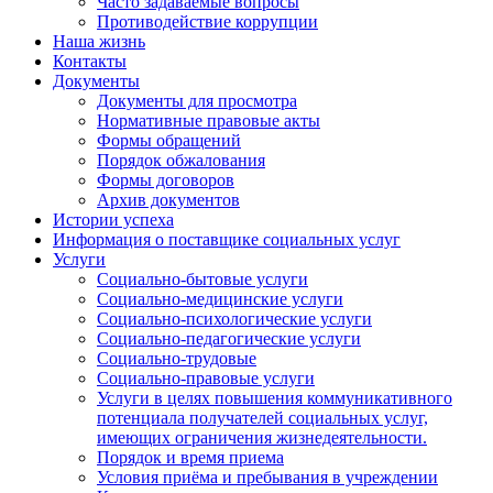
Часто задаваемые вопросы
Противодействие коррупции
Наша жизнь
Контакты
Документы
Документы для просмотра
Нормативные правовые акты
Формы обращений
Порядок обжалования
Формы договоров
Архив документов
Истории успеха
Информация о поставщике социальных услуг
Услуги
Социально-бытовые услуги
Социально-медицинские услуги
Социально-психологические услуги
Социально-педагогические услуги
Социально-трудовые
Социально-правовые услуги
Услуги в целях повышения коммуникативного
потенциала получателей социальных услуг,
имеющих ограничения жизнедеятельности.
Порядок и время приема
Условия приёма и пребывания в учреждении