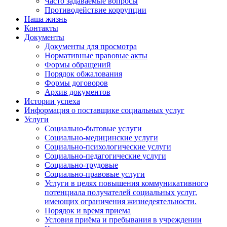
Часто задаваемые вопросы
Противодействие коррупции
Наша жизнь
Контакты
Документы
Документы для просмотра
Нормативные правовые акты
Формы обращений
Порядок обжалования
Формы договоров
Архив документов
Истории успеха
Информация о поставщике социальных услуг
Услуги
Социально-бытовые услуги
Социально-медицинские услуги
Социально-психологические услуги
Социально-педагогические услуги
Социально-трудовые
Социально-правовые услуги
Услуги в целях повышения коммуникативного
потенциала получателей социальных услуг,
имеющих ограничения жизнедеятельности.
Порядок и время приема
Условия приёма и пребывания в учреждении