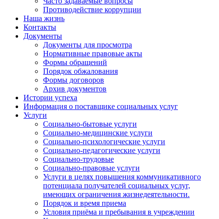
Часто задаваемые вопросы
Противодействие коррупции
Наша жизнь
Контакты
Документы
Документы для просмотра
Нормативные правовые акты
Формы обращений
Порядок обжалования
Формы договоров
Архив документов
Истории успеха
Информация о поставщике социальных услуг
Услуги
Социально-бытовые услуги
Социально-медицинские услуги
Социально-психологические услуги
Социально-педагогические услуги
Социально-трудовые
Социально-правовые услуги
Услуги в целях повышения коммуникативного
потенциала получателей социальных услуг,
имеющих ограничения жизнедеятельности.
Порядок и время приема
Условия приёма и пребывания в учреждении