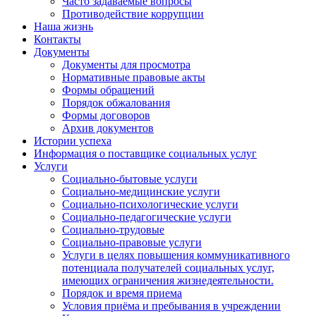
Часто задаваемые вопросы
Противодействие коррупции
Наша жизнь
Контакты
Документы
Документы для просмотра
Нормативные правовые акты
Формы обращений
Порядок обжалования
Формы договоров
Архив документов
Истории успеха
Информация о поставщике социальных услуг
Услуги
Социально-бытовые услуги
Социально-медицинские услуги
Социально-психологические услуги
Социально-педагогические услуги
Социально-трудовые
Социально-правовые услуги
Услуги в целях повышения коммуникативного
потенциала получателей социальных услуг,
имеющих ограничения жизнедеятельности.
Порядок и время приема
Условия приёма и пребывания в учреждении