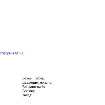
платформы MAX
Ветер: , м/сек.
Давление: мм.рт.ст.
Влажность: %
Восход:
Заход: