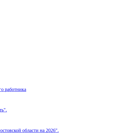
о работника
ь".
стовской области на 2026".