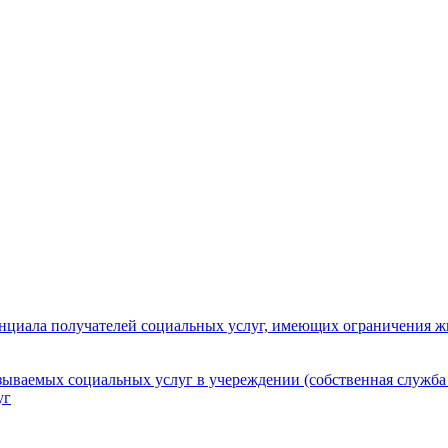
нциала получателей социальных услуг, имеющих ограничения ж
зываемых социальных услуг в учереждении (собственная служба
уг