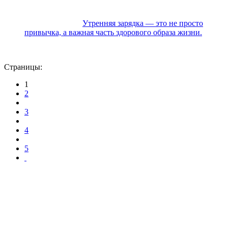
Утренняя зарядка — это не просто
привычка, а важная часть здорового образа жизни.
Страницы:
1
2
3
4
5