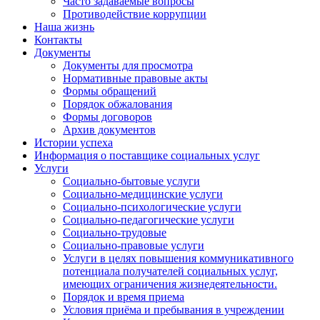
Часто задаваемые вопросы
Противодействие коррупции
Наша жизнь
Контакты
Документы
Документы для просмотра
Нормативные правовые акты
Формы обращений
Порядок обжалования
Формы договоров
Архив документов
Истории успеха
Информация о поставщике социальных услуг
Услуги
Социально-бытовые услуги
Социально-медицинские услуги
Социально-психологические услуги
Социально-педагогические услуги
Социально-трудовые
Социально-правовые услуги
Услуги в целях повышения коммуникативного
потенциала получателей социальных услуг,
имеющих ограничения жизнедеятельности.
Порядок и время приема
Условия приёма и пребывания в учреждении