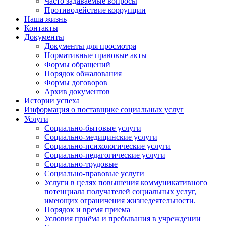
Часто задаваемые вопросы
Противодействие коррупции
Наша жизнь
Контакты
Документы
Документы для просмотра
Нормативные правовые акты
Формы обращений
Порядок обжалования
Формы договоров
Архив документов
Истории успеха
Информация о поставщике социальных услуг
Услуги
Социально-бытовые услуги
Социально-медицинские услуги
Социально-психологические услуги
Социально-педагогические услуги
Социально-трудовые
Социально-правовые услуги
Услуги в целях повышения коммуникативного
потенциала получателей социальных услуг,
имеющих ограничения жизнедеятельности.
Порядок и время приема
Условия приёма и пребывания в учреждении