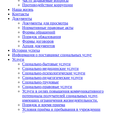
Часто задаваемые вопросы
Противодействие коррупции
Наша жизнь
Контакты
Документы
Документы для просмотра
Нормативные правовые акты
Формы обращений
Порядок обжалования
Формы договоров
Архив документов
Истории успеха
Информация о поставщике социальных услуг
Услуги
Социально-бытовые услуги
Социально-медицинские услуги
Социально-психологические услуги
Социально-педагогические услуги
Социально-трудовые
Социально-правовые услуги
Услуги в целях повышения коммуникативного
потенциала получателей социальных услуг,
имеющих ограничения жизнедеятельности.
Порядок и время приема
Условия приёма и пребывания в учреждении