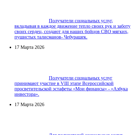
Получатели социальных услуг,
вкладывая в каждое движение тепло своих рук и заботу
своих сердец, создают для наших бойцов СВО мягких,
пушистых талисманов- Чебурашек.
17 Марта 2026
Получатели социальных услуг
принимают участие в VIII этапе Всероссийской
просветительской эстафеты «Мои финансы» - «Азбука
инвестора».
17 Марта 2026