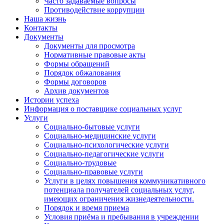
Часто задаваемые вопросы
Противодействие коррупции
Наша жизнь
Контакты
Документы
Документы для просмотра
Нормативные правовые акты
Формы обращений
Порядок обжалования
Формы договоров
Архив документов
Истории успеха
Информация о поставщике социальных услуг
Услуги
Социально-бытовые услуги
Социально-медицинские услуги
Социально-психологические услуги
Социально-педагогические услуги
Социально-трудовые
Социально-правовые услуги
Услуги в целях повышения коммуникативного
потенциала получателей социальных услуг,
имеющих ограничения жизнедеятельности.
Порядок и время приема
Условия приёма и пребывания в учреждении