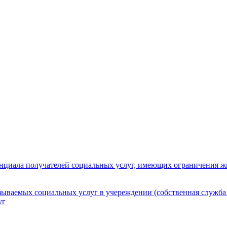
нциала получателей социальных услуг, имеющих ограничения ж
зываемых социальных услуг в учереждении (собственная служба
уг