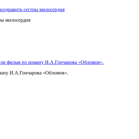
оздравить сестры милосердия
ры милосердия
ели фильм по роману И.А.Гончарова «Обломов».
ману И.А.Гончарова «Обломов».