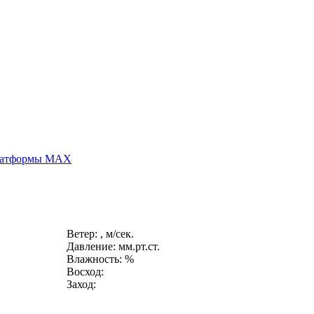
платформы MAX
Ветер: , м/сек.
Давление: мм.рт.ст.
Влажность: %
Восход:
Заход: