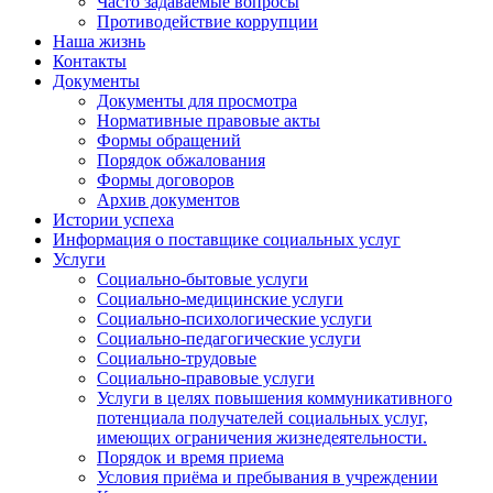
Часто задаваемые вопросы
Противодействие коррупции
Наша жизнь
Контакты
Документы
Документы для просмотра
Нормативные правовые акты
Формы обращений
Порядок обжалования
Формы договоров
Архив документов
Истории успеха
Информация о поставщике социальных услуг
Услуги
Социально-бытовые услуги
Социально-медицинские услуги
Социально-психологические услуги
Социально-педагогические услуги
Социально-трудовые
Социально-правовые услуги
Услуги в целях повышения коммуникативного
потенциала получателей социальных услуг,
имеющих ограничения жизнедеятельности.
Порядок и время приема
Условия приёма и пребывания в учреждении