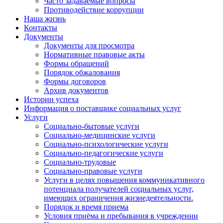
Часто задаваемые вопросы
Противодействие коррупции
Наша жизнь
Контакты
Документы
Документы для просмотра
Нормативные правовые акты
Формы обращений
Порядок обжалования
Формы договоров
Архив документов
Истории успеха
Информация о поставщике социальных услуг
Услуги
Социально-бытовые услуги
Социально-медицинские услуги
Социально-психологические услуги
Социально-педагогические услуги
Социально-трудовые
Социально-правовые услуги
Услуги в целях повышения коммуникативного
потенциала получателей социальных услуг,
имеющих ограничения жизнедеятельности.
Порядок и время приема
Условия приёма и пребывания в учреждении