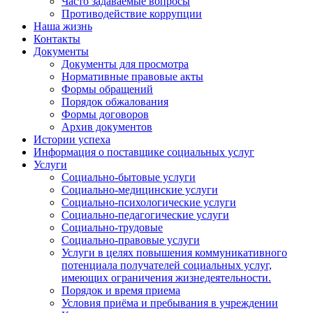
Часто задаваемые вопросы
Противодействие коррупции
Наша жизнь
Контакты
Документы
Документы для просмотра
Нормативные правовые акты
Формы обращений
Порядок обжалования
Формы договоров
Архив документов
Истории успеха
Информация о поставщике социальных услуг
Услуги
Социально-бытовые услуги
Социально-медицинские услуги
Социально-психологические услуги
Социально-педагогические услуги
Социально-трудовые
Социально-правовые услуги
Услуги в целях повышения коммуникативного
потенциала получателей социальных услуг,
имеющих ограничения жизнедеятельности.
Порядок и время приема
Условия приёма и пребывания в учреждении