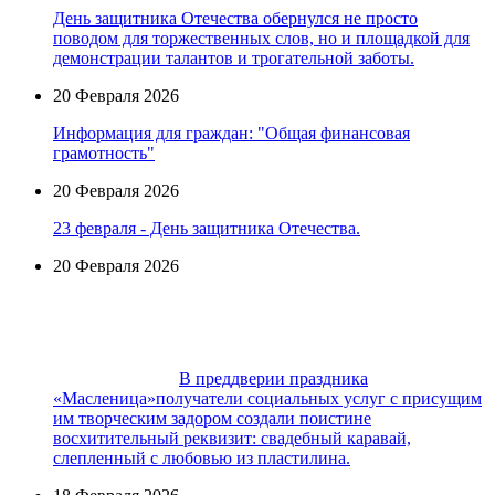
День защитника Отечества обернулся не просто
поводом для торжественных слов, но и площадкой для
демонстрации талантов и трогательной заботы.
20 Февраля 2026
Информация для граждан: "Общая финансовая
грамотность"
20 Февраля 2026
23 февраля - День защитника Отечества.
20 Февраля 2026
В преддверии праздника
«Масленица»получатели социальных услуг с присущим
им творческим задором создали поистине
восхитительный реквизит: cвадебный каравай,
слепленный с любовью из пластилина.