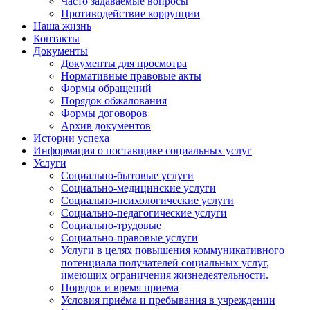
Часто задаваемые вопросы
Противодействие коррупции
Наша жизнь
Контакты
Документы
Документы для просмотра
Нормативные правовые акты
Формы обращений
Порядок обжалования
Формы договоров
Архив документов
Истории успеха
Информация о поставщике социальных услуг
Услуги
Социально-бытовые услуги
Социально-медицинские услуги
Социально-психологические услуги
Социально-педагогические услуги
Социально-трудовые
Социально-правовые услуги
Услуги в целях повышения коммуникативного
потенциала получателей социальных услуг,
имеющих ограничения жизнедеятельности.
Порядок и время приема
Условия приёма и пребывания в учреждении