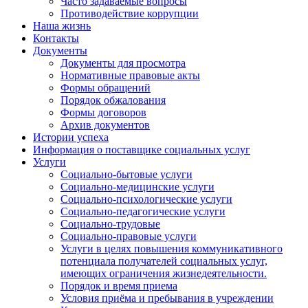
Часто задаваемые вопросы
Противодействие коррупции
Наша жизнь
Контакты
Документы
Документы для просмотра
Нормативные правовые акты
Формы обращений
Порядок обжалования
Формы договоров
Архив документов
Истории успеха
Информация о поставщике социальных услуг
Услуги
Социально-бытовые услуги
Социально-медицинские услуги
Социально-психологические услуги
Социально-педагогические услуги
Социально-трудовые
Социально-правовые услуги
Услуги в целях повышения коммуникативного
потенциала получателей социальных услуг,
имеющих ограничения жизнедеятельности.
Порядок и время приема
Условия приёма и пребывания в учреждении