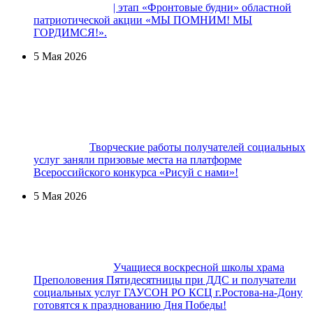
| этап «Фронтовые будни» областной
патриотической акции «МЫ ПОМНИМ! МЫ
ГОРДИМСЯ!».
5 Мая 2026
Творческие работы получателей социальных
услуг заняли призовые места на платформе
Всероссийского конкурса «Рисуй с нами»!
5 Мая 2026
Учащиеся воскресной школы храма
Преполовения Пятидесятницы при ДДС и получатели
социальных услуг ГАУСОН РО КСЦ г.Ростова-на-Дону
готовятся к празднованию Дня Победы!