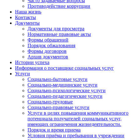
Часто задаваемые вопросы
Противодействие коррупции
Наша жизнь
Контакты
Документы
Документы для просмотра
Нормативные правовые акты
Формы обращений
Порядок обжалования
Формы договоров
Архив документов
Истории успеха
Информация о поставщике социальных услуг
Услуги
Социально-бытовые услуги
Социально-медицинские услуги
Социально-психологические услуги
Социально-педагогические услуги
Социально-трудовые
Социально-правовые услуги
Услуги в целях повышения коммуникативного
потенциала получателей социальных услуг,
имеющих ограничения жизнедеятельности.
Порядок и время приема
Условия приёма и пребывания в учреждении