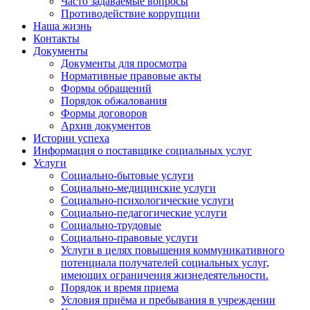
Часто задаваемые вопросы
Противодействие коррупции
Наша жизнь
Контакты
Документы
Документы для просмотра
Нормативные правовые акты
Формы обращений
Порядок обжалования
Формы договоров
Архив документов
Истории успеха
Информация о поставщике социальных услуг
Услуги
Социально-бытовые услуги
Социально-медицинские услуги
Социально-психологические услуги
Социально-педагогические услуги
Социально-трудовые
Социально-правовые услуги
Услуги в целях повышения коммуникативного
потенциала получателей социальных услуг,
имеющих ограничения жизнедеятельности.
Порядок и время приема
Условия приёма и пребывания в учреждении