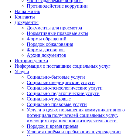
Часто задаваемые вопросы
Противодействие коррупции
Наша жизнь
Контакты
Документы
Документы для просмотра
Нормативные правовые акты
Формы обращений
Порядок обжалования
Формы договоров
Архив документов
Истории успеха
Информация о поставщике социальных услуг
Услуги
Социально-бытовые услуги
Социально-медицинские услуги
Социально-психологические услуги
Социально-педагогические услуги
Социально-трудовые
Социально-правовые услуги
Услуги в целях повышения коммуникативного
потенциала получателей социальных услуг,
имеющих ограничения жизнедеятельности.
Порядок и время приема
Условия приёма и пребывания в учреждении