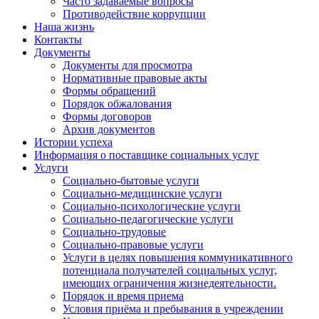
Часто задаваемые вопросы
Противодействие коррупции
Наша жизнь
Контакты
Документы
Документы для просмотра
Нормативные правовые акты
Формы обращений
Порядок обжалования
Формы договоров
Архив документов
Истории успеха
Информация о поставщике социальных услуг
Услуги
Социально-бытовые услуги
Социально-медицинские услуги
Социально-психологические услуги
Социально-педагогические услуги
Социально-трудовые
Социально-правовые услуги
Услуги в целях повышения коммуникативного
потенциала получателей социальных услуг,
имеющих ограничения жизнедеятельности.
Порядок и время приема
Условия приёма и пребывания в учреждении