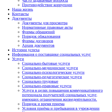
Часто задаваемые вопросы
Противодействие коррупции
Наша жизнь
Контакты
Документы
Документы для просмотра
Нормативные правовые акты
Формы обращений
Порядок обжалования
Формы договоров
Архив документов
Истории успеха
Информация о поставщике социальных услуг
Услуги
Социально-бытовые услуги
Социально-медицинские услуги
Социально-психологические услуги
Социально-педагогические услуги
Социально-трудовые
Социально-правовые услуги
Услуги в целях повышения коммуникативного
потенциала получателей социальных услуг,
имеющих ограничения жизнедеятельности.
Порядок и время приема
Условия приёма и пребывания в учреждении