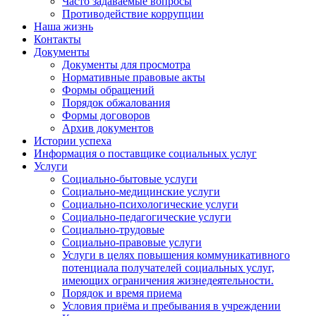
Часто задаваемые вопросы
Противодействие коррупции
Наша жизнь
Контакты
Документы
Документы для просмотра
Нормативные правовые акты
Формы обращений
Порядок обжалования
Формы договоров
Архив документов
Истории успеха
Информация о поставщике социальных услуг
Услуги
Социально-бытовые услуги
Социально-медицинские услуги
Социально-психологические услуги
Социально-педагогические услуги
Социально-трудовые
Социально-правовые услуги
Услуги в целях повышения коммуникативного
потенциала получателей социальных услуг,
имеющих ограничения жизнедеятельности.
Порядок и время приема
Условия приёма и пребывания в учреждении