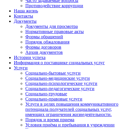
Часто задаваемые вопросы
Противодействие коррупции
Наша жизнь
Контакты
Документы
Документы для просмотра
Нормативные правовые акты
Формы обращений
Порядок обжалования
Формы договоров
Архив документов
Истории успеха
Информация о поставщике социальных услуг
Услуги
Социально-бытовые услуги
Социально-медицинские услуги
Социально-психологические услуги
Социально-педагогические услуги
Социально-трудовые
Социально-правовые услуги
Услуги в целях повышения коммуникативного
потенциала получателей социальных услуг,
имеющих ограничения жизнедеятельности.
Порядок и время приема
Условия приёма и пребывания в учреждении