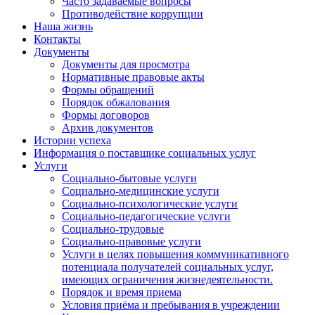
Часто задаваемые вопросы
Противодействие коррупции
Наша жизнь
Контакты
Документы
Документы для просмотра
Нормативные правовые акты
Формы обращений
Порядок обжалования
Формы договоров
Архив документов
Истории успеха
Информация о поставщике социальных услуг
Услуги
Социально-бытовые услуги
Социально-медицинские услуги
Социально-психологические услуги
Социально-педагогические услуги
Социально-трудовые
Социально-правовые услуги
Услуги в целях повышения коммуникативного
потенциала получателей социальных услуг,
имеющих ограничения жизнедеятельности.
Порядок и время приема
Условия приёма и пребывания в учреждении