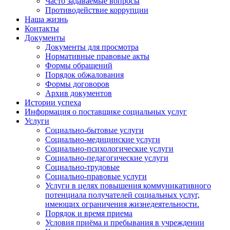
Часто задаваемые вопросы
Противодействие коррупции
Наша жизнь
Контакты
Документы
Документы для просмотра
Нормативные правовые акты
Формы обращений
Порядок обжалования
Формы договоров
Архив документов
Истории успеха
Информация о поставщике социальных услуг
Услуги
Социально-бытовые услуги
Социально-медицинские услуги
Социально-психологические услуги
Социально-педагогические услуги
Социально-трудовые
Социально-правовые услуги
Услуги в целях повышения коммуникативного
потенциала получателей социальных услуг,
имеющих ограничения жизнедеятельности.
Порядок и время приема
Условия приёма и пребывания в учреждении