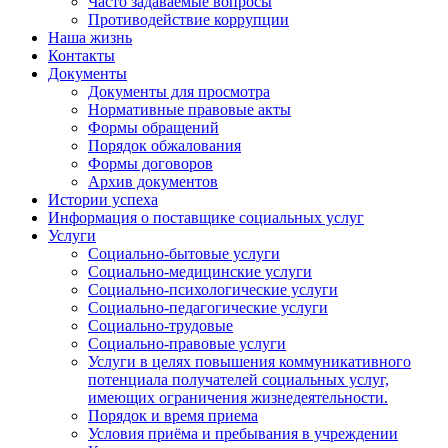
Часто задаваемые вопросы
Противодействие коррупции
Наша жизнь
Контакты
Документы
Документы для просмотра
Нормативные правовые акты
Формы обращений
Порядок обжалования
Формы договоров
Архив документов
Истории успеха
Информация о поставщике социальных услуг
Услуги
Социально-бытовые услуги
Социально-медицинские услуги
Социально-психологические услуги
Социально-педагогические услуги
Социально-трудовые
Социально-правовые услуги
Услуги в целях повышения коммуникативного
потенциала получателей социальных услуг,
имеющих ограничения жизнедеятельности.
Порядок и время приема
Условия приёма и пребывания в учреждении