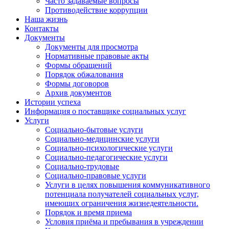
Часто задаваемые вопросы
Противодействие коррупции
Наша жизнь
Контакты
Документы
Документы для просмотра
Нормативные правовые акты
Формы обращений
Порядок обжалования
Формы договоров
Архив документов
Истории успеха
Информация о поставщике социальных услуг
Услуги
Социально-бытовые услуги
Социально-медицинские услуги
Социально-психологические услуги
Социально-педагогические услуги
Социально-трудовые
Социально-правовые услуги
Услуги в целях повышения коммуникативного
потенциала получателей социальных услуг,
имеющих ограничения жизнедеятельности.
Порядок и время приема
Условия приёма и пребывания в учреждении