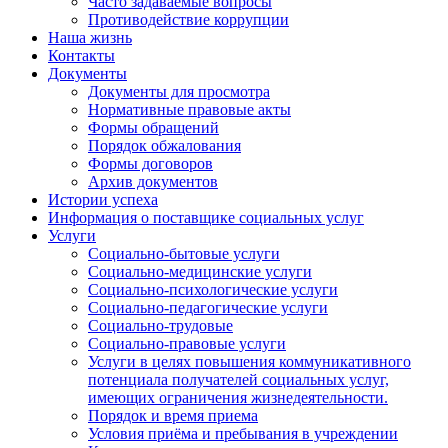
Часто задаваемые вопросы
Противодействие коррупции
Наша жизнь
Контакты
Документы
Документы для просмотра
Нормативные правовые акты
Формы обращений
Порядок обжалования
Формы договоров
Архив документов
Истории успеха
Информация о поставщике социальных услуг
Услуги
Социально-бытовые услуги
Социально-медицинские услуги
Социально-психологические услуги
Социально-педагогические услуги
Социально-трудовые
Социально-правовые услуги
Услуги в целях повышения коммуникативного
потенциала получателей социальных услуг,
имеющих ограничения жизнедеятельности.
Порядок и время приема
Условия приёма и пребывания в учреждении