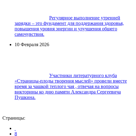
Регулярное выполнение утренней
зарядки – это фундамент для поддержания здоровья,
повышения уровня энергии и улучшения общего
самочувствия.
10 Февраля 2026
Участники литературного клуба
«Страницы-плоды творения мыслей» провели вместе
время за чашкой теплого чая , отвечая на вопросы
викторины ко дню памяти Александра Сергеевича
Пушкина.
Страницы:
8