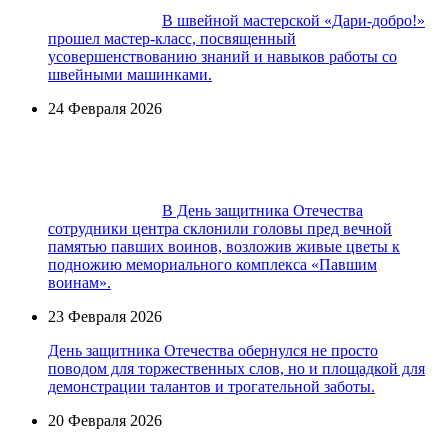
В швейной мастерской «Дари-добро!»
прошел мастер-класс, посвященный
усовершенствованию знаний и навыков работы со
швейными машинками.
24 Февраля 2026
В День защитника Отечества
сотрудники центра склонили головы пред вечной
памятью павших воинов, возложив живые цветы к
подножию мемориального комплекса «Павшим
воинам».
23 Февраля 2026
День защитника Отечества обернулся не просто
поводом для торжественных слов, но и площадкой для
демонстрации талантов и трогательной заботы.
20 Февраля 2026