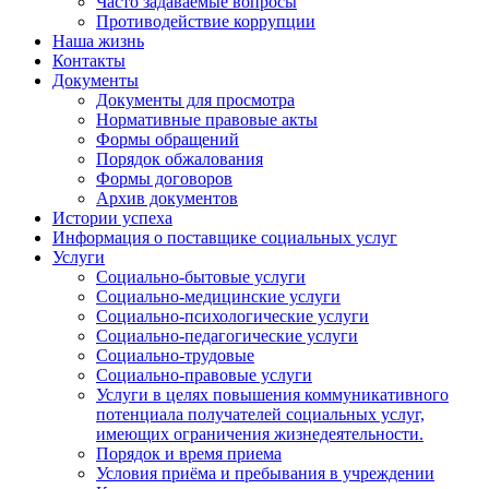
Часто задаваемые вопросы
Противодействие коррупции
Наша жизнь
Контакты
Документы
Документы для просмотра
Нормативные правовые акты
Формы обращений
Порядок обжалования
Формы договоров
Архив документов
Истории успеха
Информация о поставщике социальных услуг
Услуги
Социально-бытовые услуги
Социально-медицинские услуги
Социально-психологические услуги
Социально-педагогические услуги
Социально-трудовые
Социально-правовые услуги
Услуги в целях повышения коммуникативного
потенциала получателей социальных услуг,
имеющих ограничения жизнедеятельности.
Порядок и время приема
Условия приёма и пребывания в учреждении