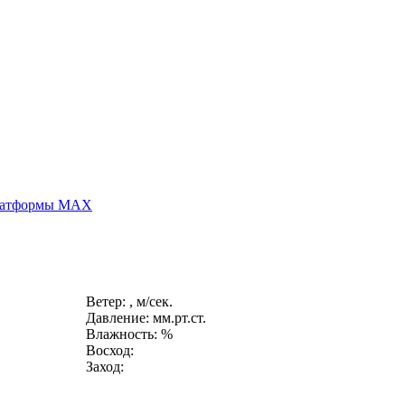
платформы MAX
Ветер: , м/сек.
Давление: мм.рт.ст.
Влажность: %
Восход:
Заход: