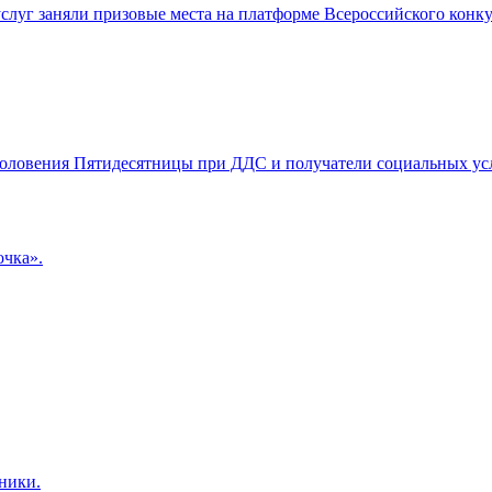
слуг заняли призовые места на платформе Всероссийского конку
оловения Пятидесятницы при ДДС и получатели социальных ус
очка».
ники.