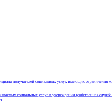
нциала получателей социальных услуг, имеющих ограничения ж
зываемых социальных услуг в учереждении (собственная служба
уг