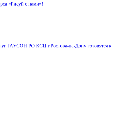
рса «Рисуй с нами»!
луг ГАУСОН РО КСЦ г.Ростова-на-Дону готовятся к