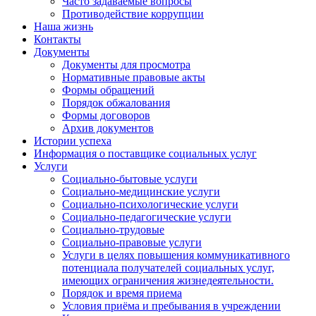
Часто задаваемые вопросы
Противодействие коррупции
Наша жизнь
Контакты
Документы
Документы для просмотра
Нормативные правовые акты
Формы обращений
Порядок обжалования
Формы договоров
Архив документов
Истории успеха
Информация о поставщике социальных услуг
Услуги
Социально-бытовые услуги
Социально-медицинские услуги
Социально-психологические услуги
Социально-педагогические услуги
Социально-трудовые
Социально-правовые услуги
Услуги в целях повышения коммуникативного
потенциала получателей социальных услуг,
имеющих ограничения жизнедеятельности.
Порядок и время приема
Условия приёма и пребывания в учреждении