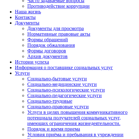
Часто задаваемые вопросы
Противодействие коррупции
Наша жизнь
Контакты
Документы
Документы для просмотра
Нормативные правовые акты
Формы обращений
Порядок обжалования
Формы договоров
Архив документов
Истории успеха
Информация о поставщике социальных услуг
Услуги
Социально-бытовые услуги
Социально-медицинские услуги
Социально-психологические услуги
Социально-педагогические услуги
Социально-трудовые
Социально-правовые услуги
Услуги в целях повышения коммуникативного
потенциала получателей социальных услуг,
имеющих ограничения жизнедеятельности.
Порядок и время приема
Условия приёма и пребывания в учреждении