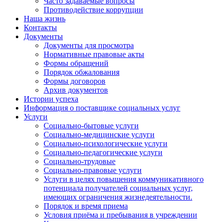
Часто задаваемые вопросы
Противодействие коррупции
Наша жизнь
Контакты
Документы
Документы для просмотра
Нормативные правовые акты
Формы обращений
Порядок обжалования
Формы договоров
Архив документов
Истории успеха
Информация о поставщике социальных услуг
Услуги
Социально-бытовые услуги
Социально-медицинские услуги
Социально-психологические услуги
Социально-педагогические услуги
Социально-трудовые
Социально-правовые услуги
Услуги в целях повышения коммуникативного
потенциала получателей социальных услуг,
имеющих ограничения жизнедеятельности.
Порядок и время приема
Условия приёма и пребывания в учреждении