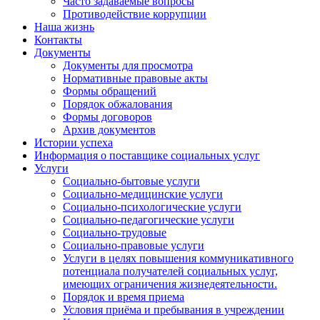
Часто задаваемые вопросы
Противодействие коррупции
Наша жизнь
Контакты
Документы
Документы для просмотра
Нормативные правовые акты
Формы обращений
Порядок обжалования
Формы договоров
Архив документов
Истории успеха
Информация о поставщике социальных услуг
Услуги
Социально-бытовые услуги
Социально-медицинские услуги
Социально-психологические услуги
Социально-педагогические услуги
Социально-трудовые
Социально-правовые услуги
Услуги в целях повышения коммуникативного
потенциала получателей социальных услуг,
имеющих ограничения жизнедеятельности.
Порядок и время приема
Условия приёма и пребывания в учреждении