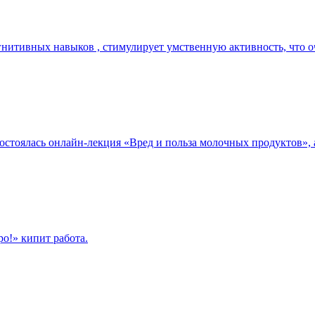
нитивных навыков , стимулирует умственную активность, что о
стоялась онлайн-лекция «Вред и польза молочных продуктов», 
о!» кипит работа.