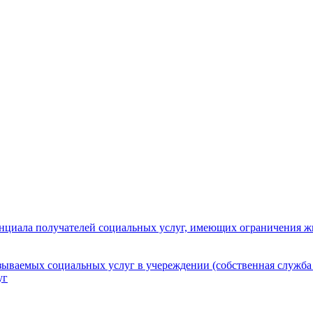
нциала получателей социальных услуг, имеющих ограничения ж
зываемых социальных услуг в учереждении (собственная служба
уг