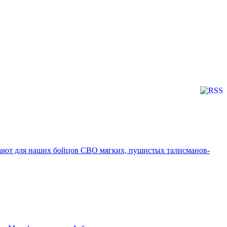
оздают для наших бойцов СВО мягких, пушистых талисманов-