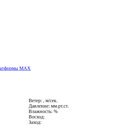
платформы MAX
Ветер: , м/сек.
Давление: мм.рт.ст.
Влажность: %
Восход:
Заход: